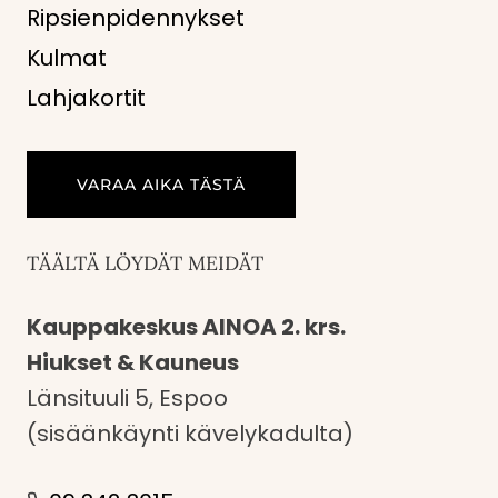
Ripsienpidennykset
Kulmat
Lahjakortit
VARAA AIKA TÄSTÄ
TÄÄLTÄ LÖYDÄT MEIDÄT
Kauppakeskus AINOA 2. krs.
Hiukset & Kauneus
Länsituuli 5, Espoo
(sisäänkäynti kävelykadulta)