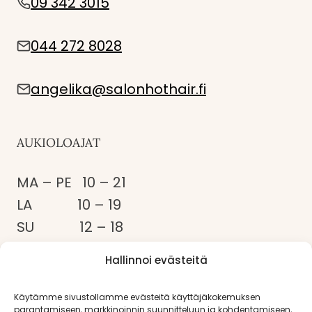
09 342 3015
044 272 8028
angelika@salonhothair.fi
AUKIOLOAJAT
MA – PE 10 – 21
LA 10 – 19
SU 12 – 18
Myös muina aikoina sopimuksen
Hallinnoi evästeitä
mukaan!
Käytämme sivustollamme evästeitä käyttäjäkokemuksen
parantamiseen, markkinoinnin suunnitteluun ja kohdentamiseen,