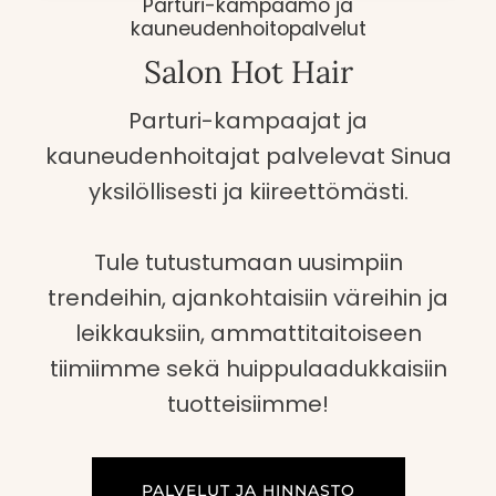
Parturi-kampaamo ja
kauneudenhoitopalvelut
Salon Hot Hair
Parturi-kampaajat ja
kauneudenhoitajat palvelevat Sinua
yksilöllisesti ja kiireettömästi.
Tule tutustumaan uusimpiin
trendeihin, ajankohtaisiin väreihin ja
leikkauksiin, ammattitaitoiseen
tiimiimme sekä huippu­laadukkaisiin
tuotteisiimme!
PALVELUT JA HINNASTO