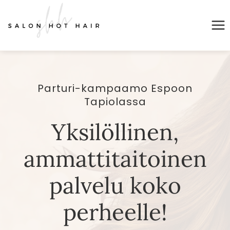
Siirry
sisältöön
Parturi-kampaamo Espoon
Tapiolassa
Yksilöllinen,
ammatti­taitoinen
palvelu koko
perheelle!