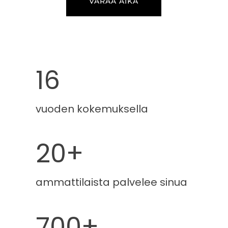
VARAA AIKA
1
16
6
vuoden kokemuksella
2
20+
0
+
ammattilaista palvelee sinua
2
700+