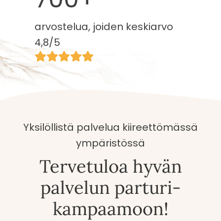
0
0
arvostelua, joiden keskiarvo
0
4,8/5
+
Yksilöllistä palvelua kiireettömässä
ympäristössä
Tervetuloa hyvän
palvelun parturi-
kampaamoon!