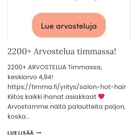
2200+ Arvostelua timmassa!
2200+ ARVOSTELUA Timmassa,
keskiarvo 4,94!
https://timma.fi/yritys/salon-hot-hair
Kiitos kaikki ihanat asiakkaat
Arvostamme näitä palautteita paljon,
koska…
2200+
LUE LISÄÄ