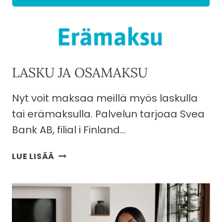
LASKU JA OSAMAKSU
Nyt voit maksaa meillä myös laskulla
tai erämaksulla. Palvelun tarjoaa Svea
Bank AB, filial i Finland…
LASKU
LUE LISÄÄ
JA
OSAMAKSU