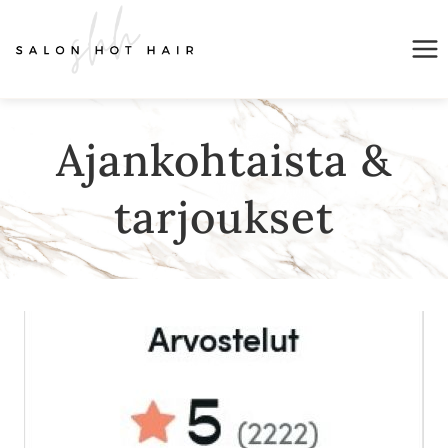
Siirry
sisältöön
Ajankohtaista &
tarjoukset