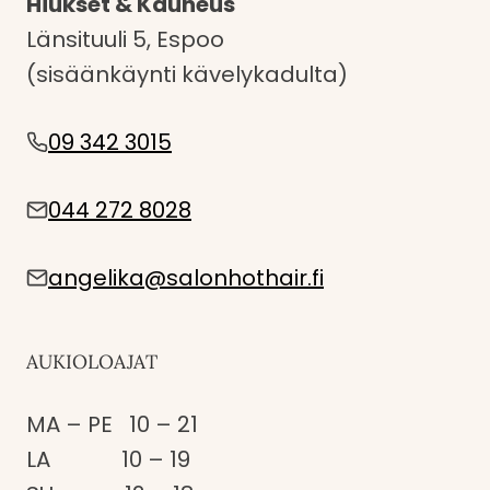
Hiukset & Kauneus
Länsituuli 5, Espoo
(sisäänkäynti kävelykadulta)
09 342 3015
044 272 8028
angelika@salonhothair.fi
AUKIOLOAJAT
MA – PE 10 – 21
LA 10 – 19