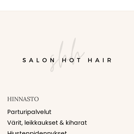
KAUPPAKESKUS
AINOASSA
HINNASTO
Parturipalvelut
Värit, leikkaukset & kiharat
Hiustenpidennykset