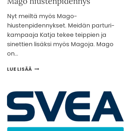
Mago hiustenpidennys
Nyt meiltä myös Mago-
hiustenpidennykset. Meidän parturi-
kampaaja Katja tekee teippien ja
sinettien lisäksi myös Magoja. Mago
on…
MAGO
LUE LISÄÄ
HIUSTENPIDENNYS