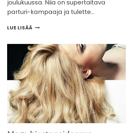
joulukuussa. Niia on supertaitava
parturi-kampaaja ja tulette…
PARTURI-
LUE LISÄÄ
KAMPAAJA
NIIA