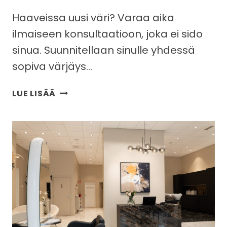
Haaveissa uusi väri? Varaa aika
ilmaiseen konsultaatioon, joka ei sido
sinua. Suunnitellaan sinulle yhdessä
sopiva värjäys…
ILMAINEN
LUE LISÄÄ
KONSULTAATIO
VÄRJÄYKSILLE
JA
HIUSTENPIDENNYKSILLE!