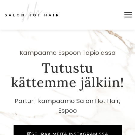
Siirry
sisältöön
Kampaamo Espoon Tapiolassa
Tutustu
kättemme jälkiin!
Parturi-kampaamo Salon Hot Hair,
Espoo
SEURAA MEITÄ INSTAGRAMISSA