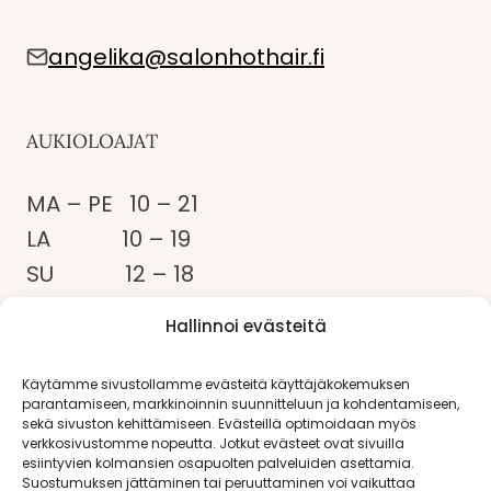
angelika@salonhothair.fi
AUKIOLOAJAT
MA – PE 10 – 21
LA 10 – 19
SU 12 – 18
Myös muina aikoina sopimuksen
Hallinnoi evästeitä
mukaan!
Käytämme sivustollamme evästeitä käyttäjäkokemuksen
parantamiseen, markkinoinnin suunnitteluun ja kohdentamiseen,
sekä sivuston kehittämiseen. Evästeillä optimoidaan myös
VARAA AIKA TÄSTÄ
verkkosivustomme nopeutta. Jotkut evästeet ovat sivuilla
esiintyvien kolmansien osapuolten palveluiden asettamia.
Suostumuksen jättäminen tai peruuttaminen voi vaikuttaa