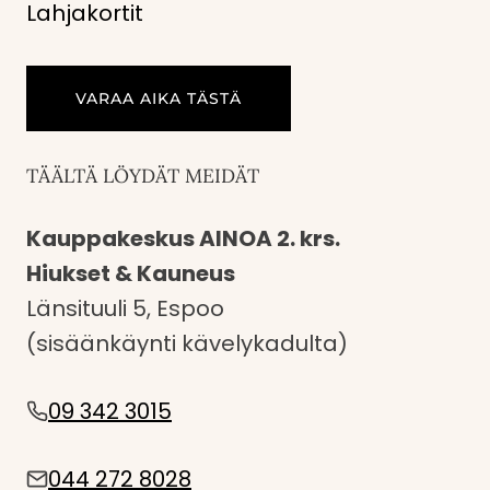
Lahjakortit
VARAA AIKA TÄSTÄ
TÄÄLTÄ LÖYDÄT MEIDÄT
Kauppakeskus AINOA 2. krs.
Hiukset & Kauneus
Länsituuli 5, Espoo
(sisäänkäynti kävelykadulta)
09 342 3015
044 272 8028