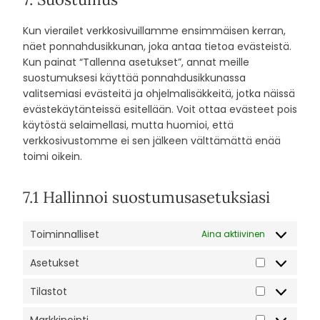
t
s
n
r
e
t
o
e
s
v
n
t
Kun vierailet verkkosivuillamme ensimmäisen kerran,
s
r
e
i
t
o
näet ponnahdusikkunan, joka antaa tietoa evästeistä.
e
v
n
c
t
s
Kun painat “Tallenna asetukset”, annat meille
r
i
t
e
o
e
suostumuksesi käyttää ponnahdusikkunassa
v
c
t
k
s
r
valitsemiasi evästeitä ja ohjelmalisäkkeitä, jotka näissä
i
e
o
a
e
v
evästekäytänteissä esitellään. Voit ottaa evästeet pois
c
g
s
d
r
i
käytöstä selaimellasi, mutta huomioi, että
e
o
e
e
v
c
verkkosivustomme ei sen jälkeen välttämättä enää
w
o
r
n
i
e
toimi oikein.
o
g
v
c
c
c
r
l
i
e
e
o
d
e
7.1 Hallinnoi suostumusasetuksiasi
c
-
y
m
p
-
e
b
o
p
r
a
s
l
u
l
Toiminnalliset
Aina aktiivinen
e
n
e
o
t
i
s
a
k
c
u
Asetukset
a
s
A
l
a
k
b
n
s
y
l
s
Tilastot
e
z
T
e
t
a
i
t
i
Markkinointi