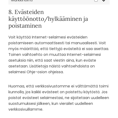
i
M
l
u
c
s
a
a
k
8. Evästeiden
s
t
r
s
s
a
käyttöönotto/hylkääminen ja
k
t
e
poistaminen
k
o
t
i
t
Voit käyttää Internet-selaimesi evästeiden
n
poistamiseen automaattisesti tai manuaalisesti. Voit
o
myös määrittää, että tiettyjä evästeitä ei saa asettaa.
i
Toinen vaihtoehto on muuttaa Internet-selaimesi
n
asetuksia niin, että saat viestin aina, kun eväste
t
asetetaan. Lisätietoja näistä vaihtoehdoista on
i
selaimesi Ohje-osion ohjeissa.
Huomaa, että verkkosivustomme ei välttämättä toimi
kunnolla, jos kaikki evästeet on poistettu käytöstä. Jos
poistat evästeet selaimestasi, ne sijoitetaan uudelleen
suostumuksesi jälkeen, kun vierailet uudelleen
verkkosivuillamme.