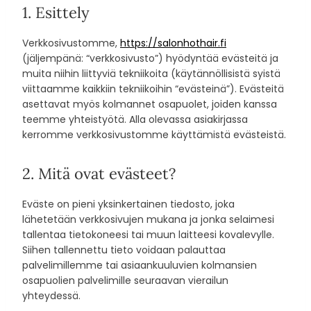
1. Esittely
Verkkosivustomme,
https://salonhothair.fi
(jäljempänä: “verkkosivusto”) hyödyntää evästeitä ja
muita niihin liittyviä tekniikoita (käytännöllisistä syistä
viittaamme kaikkiin tekniikoihin “evästeinä”). Evästeitä
asettavat myös kolmannet osapuolet, joiden kanssa
teemme yhteistyötä. Alla olevassa asiakirjassa
kerromme verkkosivustomme käyttämistä evästeistä.
2. Mitä ovat evästeet?
Eväste on pieni yksinkertainen tiedosto, joka
lähetetään verkkosivujen mukana ja jonka selaimesi
tallentaa tietokoneesi tai muun laitteesi kovalevylle.
Siihen tallennettu tieto voidaan palauttaa
palvelimillemme tai asiaankuuluvien kolmansien
osapuolien palvelimille seuraavan vierailun
yhteydessä.