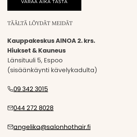
VARAA AIKA TÄSTÄ
TÄÄLTÄ LÖYDÄT MEIDÄT
Kauppakeskus AINOA 2. krs.
Hiukset & Kauneus
Länsituuli 5, Espoo
(sisäänkäynti kävelykadulta)
09 342 3015
044 272 8028
angelika@salonhothair.fi