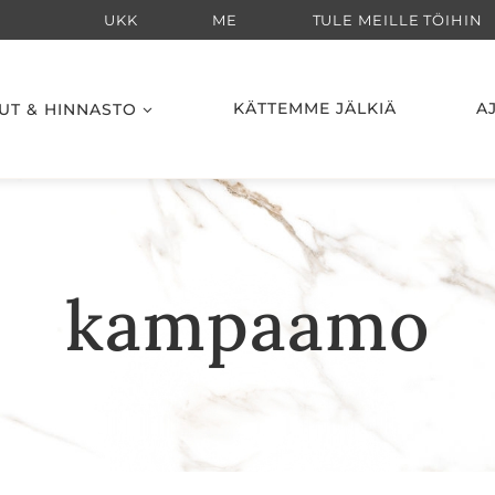
UKK
ME
TULE MEILLE TÖIHIN
UT & HINNASTO
KÄTTEMME JÄLKIÄ
A
kampaamo