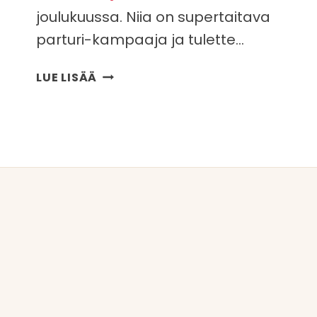
joulukuussa. Niia on supertaitava
parturi-kampaaja ja tulette…
PARTURI-
LUE LISÄÄ
KAMPAAJA
NIIA