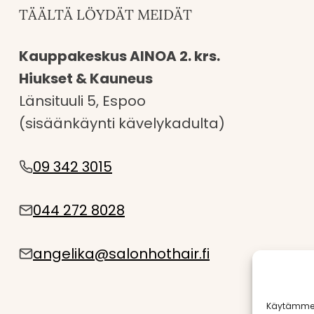
TÄÄLTÄ LÖYDÄT MEIDÄT
Kauppakeskus AINOA 2. krs.
Hiukset & Kauneus
Länsituuli 5, Espoo
(sisäänkäynti kävelykadulta)
09 342 3015
044 272 8028
angelika@salonhothair.fi
Käytämme 