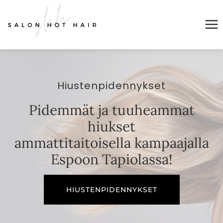
Siirry
sisältöön
Hiustenpidennykset
Pidemmät ja tuuheammat
hiukset
ammattitaitoisella kampaajalla
Espoon Tapiolassa!
HIUSTENPIDENNYKSET