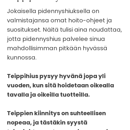
Jokaisella pidennyshiuksella on
valmistajansa omat hoito-ohjeet ja
suositukset. Näitä tulisi aina noudattaa,
jotta pidennyshius palvelee sinua
mahdollisimman pitkään hyvässä
kunnossa.
Teippihius pysyy hyvänä jopa yli
vuoden, kun sitä hoidetaan oikealla
tavalla ja oikeilla tuotteilla.
Teippien kiinnitys on suhteellisen
nopeaa, ja tästäkin syystä