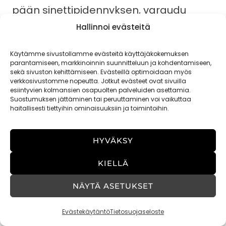
pään sinettipidennyksen, varaudu
viettämään kampaajalla usea tunti.
Hallinnoi evästeitä
Sinettipidennyksen
Käytämme sivustollamme evästeitä käyttäjäkokemuksen
parantamiseen, markkinoinnin suunnitteluun ja kohdentamiseen,
poistaminen
sekä sivuston kehittämiseen. Evästeillä optimoidaan myös
verkkosivustomme nopeutta. Jotkut evästeet ovat sivuilla
esiintyvien kolmansien osapuolten palveluiden asettamia.
Sinetit poistetaan poistoaineen sekä
Suostumuksen jättäminen tai peruuttaminen voi vaikuttaa
haitallisesti tiettyihin ominaisuuksiin ja toimintoihin.
pihtien avulla. Sinetin päälle laitetaan
poistoainetta, joka pehmentää
HYVÄKSY
sinettiosaa. Sinettiä puristellaan
pihdeillä, kunnes sinettiosa on
KIELLÄ
murusina ja irtoaa omasta hiuksesta.
NÄYTÄ ASETUKSET
Sineteille on erityisen tärkeää
Evästekäytäntö
Tietosuojaseloste