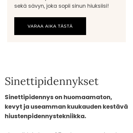
sekä sävyn, joka sopii sinun hiuksiisi!
VARAA AIKA TÄSTÄ
Sinetti­pidennykset
Sinettipidennys on huomaamaton,
kevyt ja useamman kuukauden kestävä
hiustenpidennystekniikka.